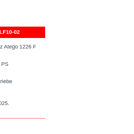
-LF10-02
 Atego 1226 F
 PS
riebe
025.