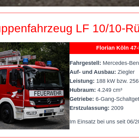
ppenfahrzeug LF 10/10-Rü
Florian Köln 47
Fahrgestell:
Mercedes-Benz
Auf- und Ausbau:
Ziegler
Leistung:
188 kW bzw. 256
Hubraum:
4.249 cm³
Getriebe:
6-Gang-Schaltget
Erstzulassung:
2009
Im Einsatz bei uns seit 06/2