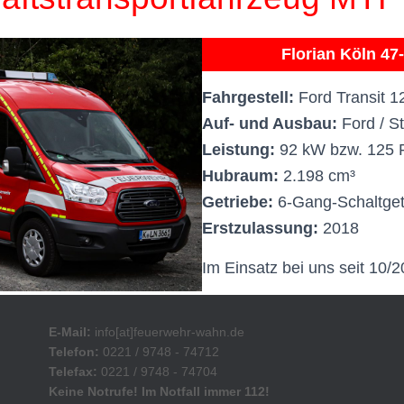
Florian Köln 47
Fahrgestell:
Ford Transit 1
Auf- und Ausbau:
Ford / S
Leistung:
92 kW bzw. 125 
Hubraum:
2.198 cm³
Getriebe:
6-Gang-Schaltget
Erstzulassung:
2018
Im Einsatz bei uns seit 10/2
E-Mail:
info[at]feuerwehr-wahn.de
Telefon:
0221 / 9748 - 74712
Telefax:
0221 / 9748 - 74704
Keine Notrufe! Im Notfall immer 112!