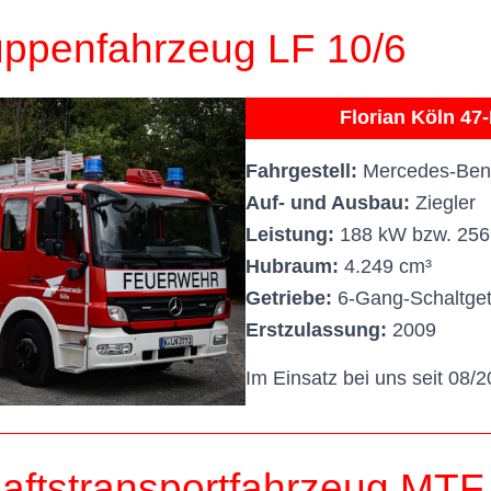
ppenfahrzeug LF 10/6
Florian Köln 47
Fahrgestell:
Mercedes-Benz
Auf- und Ausbau:
Ziegler
Leistung:
188 kW bzw. 256
Hubraum:
4.249 cm³
Getriebe:
6-Gang-Schaltget
Erstzulassung:
2009
Im Einsatz bei uns seit 08/2
ftstransportfahrzeug MTF