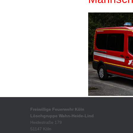
Freiwillige Feuerwehr Köln
Löschgruppe Wahn-Heide-Lind
Heidestraße 179
51147 Köln