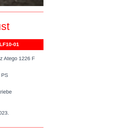
st
-LF10-01
 Atego 1226 F
 PS
riebe
023.