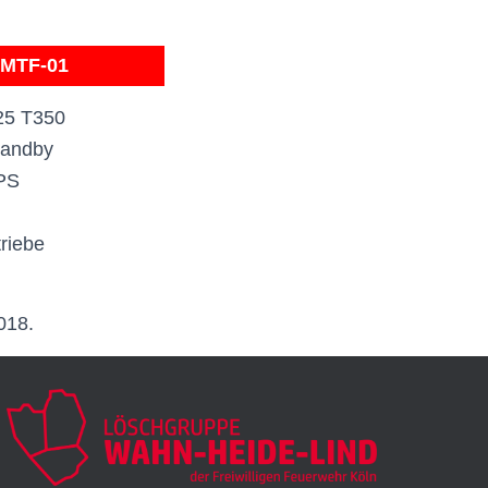
-MTF-01
25 T350
tandby
PS
riebe
018.