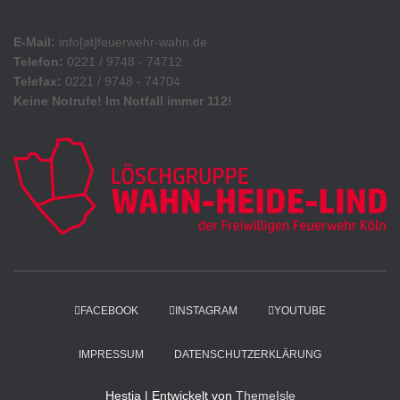
E-Mail:
info[at]feuerwehr-wahn.de
Telefon:
0221 / 9748 - 74712
Telefax:
0221 / 9748 - 74704
Keine Notrufe! Im Notfall immer 112!
FACEBOOK
INSTAGRAM
YOUTUBE
IMPRESSUM
DATENSCHUTZERKLÄRUNG
Hestia | Entwickelt von
ThemeIsle