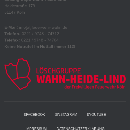
Heidestraße 179
51147 Köln
E-Mail:
info[at]feuerwehr-wahn.de
Telefon:
0221 / 9748 - 74712
Telefax:
0221 / 9748 - 74704
Keine Notrufe! Im Notfall immer 112!
FACEBOOK
INSTAGRAM
YOUTUBE
IMPRESSUM
DATENSCHUTZERKLÄRUNG