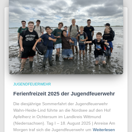
JUGENDFEUERWEHR
Ferienfreizeit 2025 der Jugendfeuerwehr
Die diesjährige Sommerfahrt der Jugendfeuerwehr
Wahn-Heide-Lind führte an die Nordsee auf den Hof
Apfelherz in Ochtersum im Landkreis Wittmund
(Niedersachsen). Tag I – 18. August 2025 | Anreise Am
Morgen traf sich die Jugendfeuerwehr um
Weiterlesen