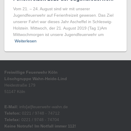
Vom 21. – 24. August sind wir mit unserer
Jugendfeuerwehr auf Ferienfreizeit gewesen. Das Ziel
unserer Fahrt war dieses Jahr Ascheffel in Schleswig-
Holstein. Mittwoch, der 21. August 2019 (Tag 1)Am
Mittwochmorgen ist unsere Jugendfeuerwehr um
Weiterlesen
Freiwillige Feuerwehr Köln
Löschgruppe Wahn-Heide-Lind
Heidestraße 179
51147 Köln
E-Mail:
info[at]feuerwehr-wahn.de
Telefon:
0221 / 9748 - 74712
Telefax:
0221 / 9748 - 74704
Keine Notrufe! Im Notfall immer 112!